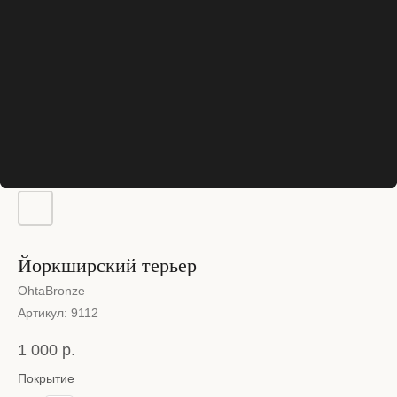
Йоркширский терьер
OhtaBronze
Артикул:
9112
1 000
р.
Покрытие