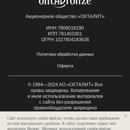
Акционерное общество «ОХТАЛИТ»
ИНН 7806016190
КПП 781401001
ОГРН 1027804183626
Политика обработки данных
Оферта
© 1994—2024 AO «ОХТАЛИТ» Все
права защищены. Копирование
и иное использование материалов
с сайта без разрешения
правообладателя запрещено
и влечёт ответственность,
Сайт использует cookie-файлы, чтобы сделать ваше пребывание
предусмотренную действующим
на нем максимально удобным. К cайту подключен сервис веб-
законодательством.
аналитики Яндекс. Метрика, использующий cookie-файлы.