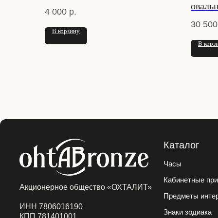
оваль
4 000
р.
30 500
В корзину
В корз
Каталог
Часы
Кабинетные пр
Акционерное общество «ОХТАЛИТ»
Предметы интер
ИНН 7806016190
Знаки зодиака
КПП 781401001