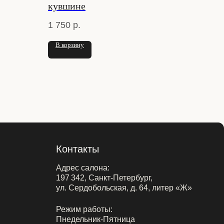
кувшине
1 750
р.
В корзину
Контакты
Адрес салона:
197 342, Санкт-Петербург,
ул. Сердобольская, д. 64, литер «Ж»
Режим работы:
Пнедельник-Пятница