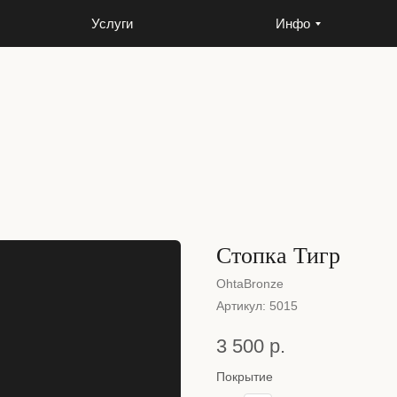
Услуги
Инфо
Услуги
Инфо
Стопка Тигр
OhtaBronze
Артикул:
5015
3 500
р.
Покрытие