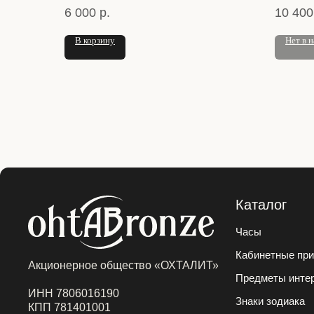
6 000
р.
10 400
В корзину
Нет в 
Каталог
Часы
Кабинетные пр
Акционерное общество «ОХТАЛИТ»
Предметы интер
ИНН 7806016190
Знаки зодиака
КПП 781401001