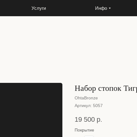
Услуги
Инфо
Услуги
Инфо
Набор стопок Тиг
OhtaBronze
Артикул:
5057
19 500
р.
Покрытие