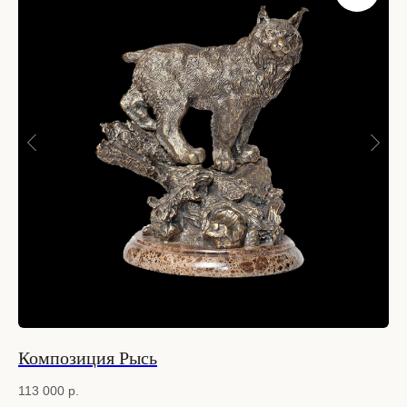
Композиция Рысь
Ко
113 000
р.
4 