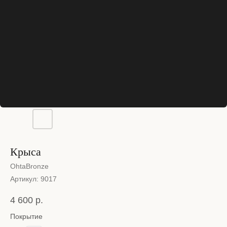
Крыса
OhtaBronze
Артикул:
9017
4 600
р.
Покрытие