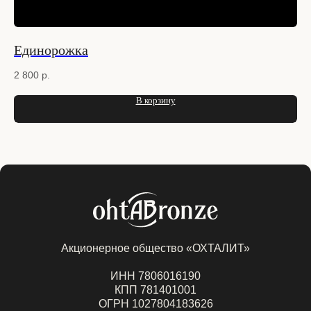
Единорожка
Ко
2 800
р.
1 
В корзину
Акционерное общество «ОХТАЛИТ»
ИНН 7806016190
КПП 781401001
ОГРН 1027804183626